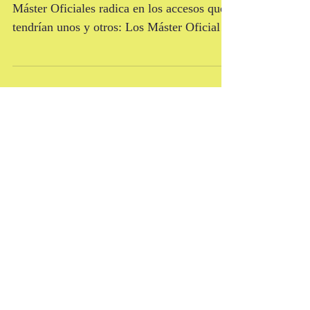
Título Propio?
La diferencia entre Títulos Propios y
Máster Oficiales radica en los accesos que
tendrían unos y otros: Los Máster Oficiales
dan acceso...