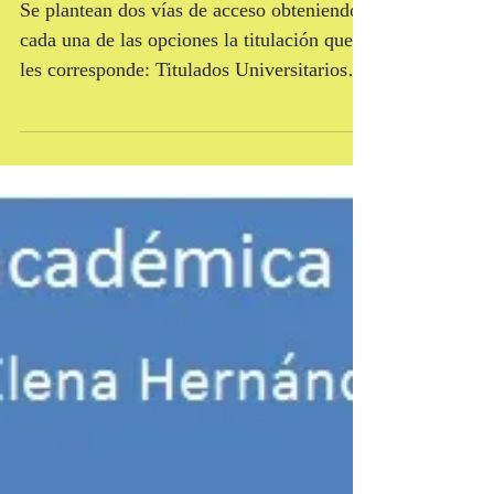
Requisitos de acceso
Se plantean dos vías de acceso obteniendo
cada una de las opciones la titulación que
les corresponde: Titulados Universitarios
Podrán...